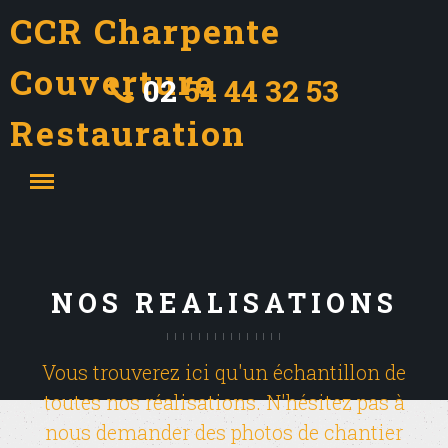
CCR Charpente
Couverture
02
54 44 32 53
Restauration
NOS REALISATIONS
Vous trouverez ici qu'un échantillon de
toutes nos réalisations. N'hésitez pas à
nous demander des photos de chantier